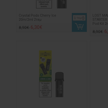
Crystal Pods Cherry Ice
LOST MA
τεμ
20m/2ml 2τεμ
STARTER
Pod Kit 
6,30€
8,90€
6
8,90€