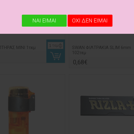
ΝΑΙ ΕΙΜΑΙ
ΟΧΙ ΔΕΝ ΕΙΜΑΙ
τεμ
ΤΗΡΑΣ MINI 1τεμ
SWAN ΦΙΛΤΡΑΚΙΑ SLIM 6mm
102τεμ
0,68€