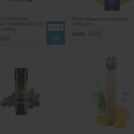
RY TAPPO AIR
Blu Bar Banana Ice 20mg/ml
 KIT STRAWBERRY ICE
1000puffs
τεμ
2ml 20mg
7,80€
8,00€
,30€