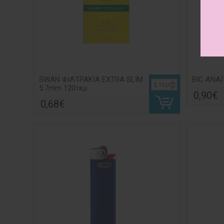
SWAN ΦΙΛΤΡΑΚΙΑ ΕΧΤRΑ SLΙΜ
BIC ΑΝΑΠ
τεμ
5.7mm 120τεμ
0,90€
0,68€