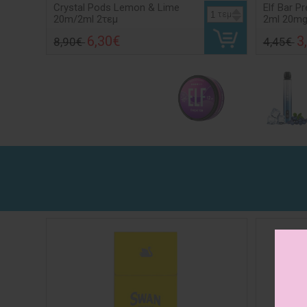
Crystal Pods Lemon & Lime
Elf Bar Pr
τεμ
20m/2ml 2τεμ
2ml 20mg
6,30€
3
8,90€
4,45€