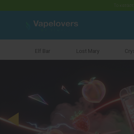
Το κατάστ
Elf Bar
Lost Mary
Cry