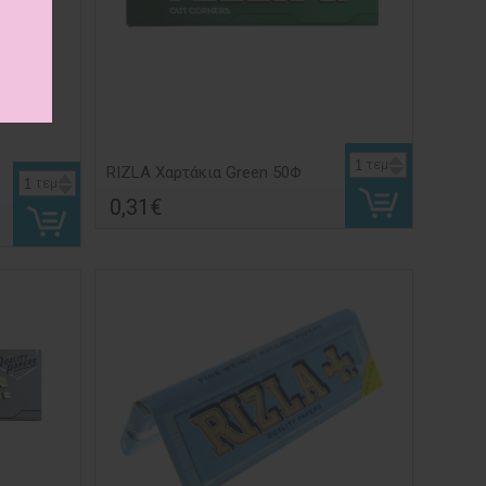
τεμ
RIZLA Χαρτάκια Green 50Φ
τεμ
0,31€