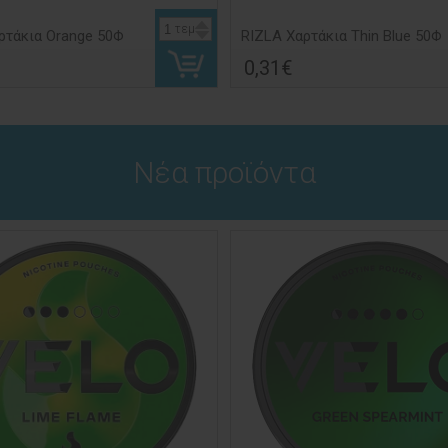
τεμ
ρτάκια Orange 50Φ
RIZLA Χαρτάκια Τhin Blue 50Φ
0,31€
Νέα προϊόντα