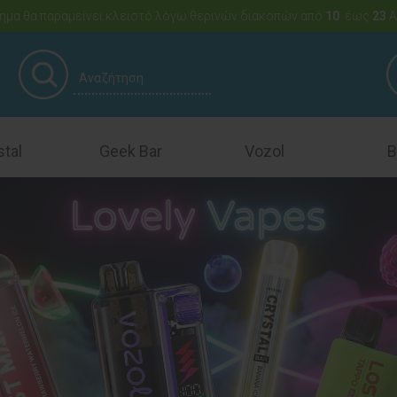
ημα θα παραμείνει κλειστό λόγω θερινών διακοπών από
10
έως
23
Α
stal
Geek Bar
Vozol
B