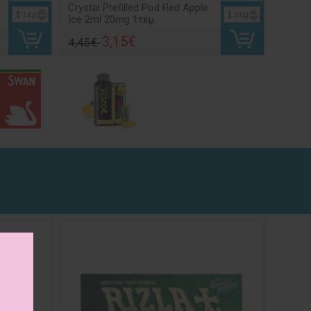
Crystal Prefilled Pod Red Apple
τεμ
τεμ
Ice 2ml 20mg 1τεμ
3,15€
4,45€