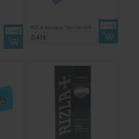
τεμ
RIZLA Χαρτάκια Thin Ciel 60Φ
τεμ
0,41€