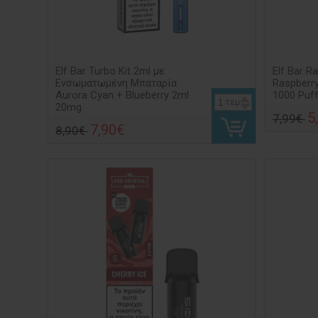
Elf Bar Turbo Kit 2ml με
Elf Bar R
Ενσωματωμένη Μπαταρία
Raspberry
Aurora Cyan + Blueberry 2ml
1000 Puf
τεμ
20mg
5
7,99€
7,90€
8,90€