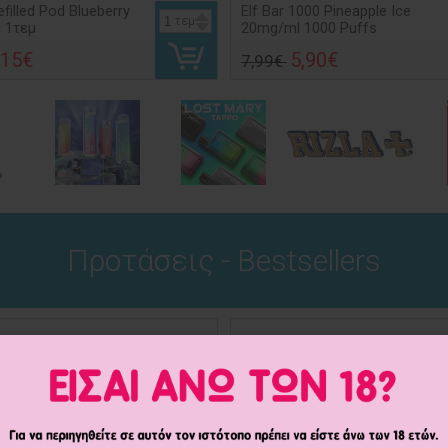
efilled Pod Blueberry
Elf Bar 1000 Pineapple Ice
τεμ
 1τεμ
20mg/ml 1000 Puffs
,15€
5,90€
7,99€
Προτάσεις - Bestsellers