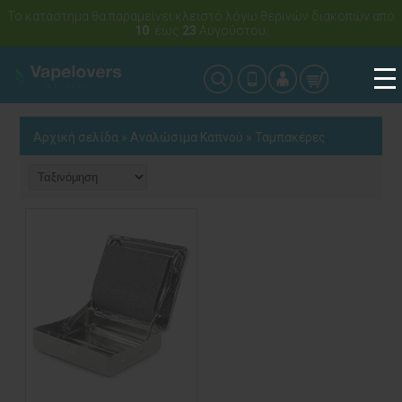
Το κατάστημα θα παραμείνει κλειστό λόγω θερινών διακοπών από
10
έως
23
Αυγούστου.
Αρχική σελίδα
»
Αναλώσιμα Καπνού
»
Ταμπακέρες