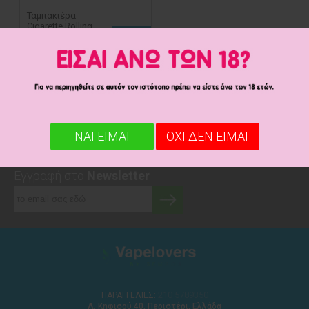
Ταμπακιέρα
Cigarette Rolling
Box 0201A
τεμ
3,00€
3,22€
1
-
1
(από
1
προϊόντα)
1
ΝΑΙ ΕΙΜΑΙ
ΟΧΙ ΔΕΝ ΕΙΜΑΙ
Εγγραφή στο
Newsletter
210 5789350
ΠΑΡΑΓΓΕΛΙΕΣ:
Λ. Κηφισού 40, Περιστέρι, Ελλάδα