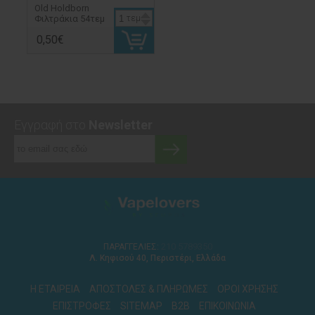
Old Holdborn
Φιλτράκια 54τεμ
τεμ
0,50€
Εγγραφή στο
Newsletter
210 5789350
ΠΑΡΑΓΓΕΛΙΕΣ:
Λ. Κηφισού 40, Περιστέρι, Ελλάδα
Η ΕΤΑΙΡΕΙΑ
ΑΠΟΣΤΟΛΕΣ & ΠΛΗΡΩΜΕΣ
ΟΡΟΙ ΧΡΗΣΗΣ
ΕΠΙΣΤΡΟΦΕΣ
SITEMAP
B2B
ΕΠΙΚΟΙΝΩΝΙΑ