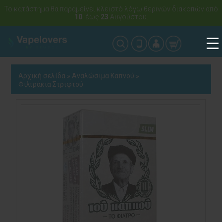
Το κατάστημα θα παραμείνει κλειστό λόγω θερινών διακοπών από
10
έως
23
Αυγούστου.
Αρχική σελίδα
»
Αναλώσιμα Καπνού
»
Φιλτράκια Στριφτού