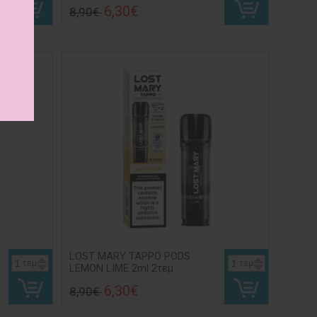
6,30€
8,90€
LOST MARY TAPPO PODS
τεμ
τεμ
LEMON LIME 2ml 2τεμ
6,30€
8,90€