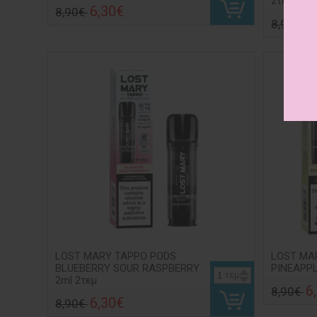
2τεμ
6,30€
8,90€
6
8,90€
LOST MARY TAPPO PODS
LOST MA
BLUEBERRY SOUR RASPBERRY
PINEAPPL
τεμ
2ml 2τεμ
6
8,90€
6,30€
8,90€