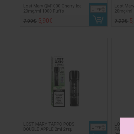
Lost Mary QM1000 Cherry Ice
Lost Mary
τεμ
20mg/ml 1000 Puffs
20mg/ml 
5,90€
5
7,99€
7,99€
LOST MARY TAPPO PODS
LOST MA
τεμ
DOUBLE APPLE 2ml 2τεμ
PASSION 