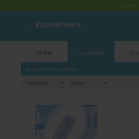
Το κατάστ
Elf Bar
Lost Mary
Cry
Αρχική σελίδα
»
Lost Mary