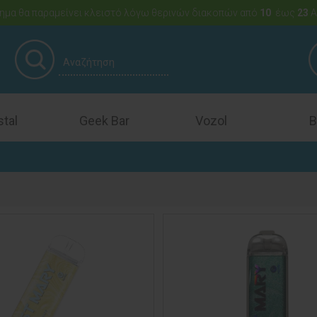
ημα θα παραμείνει κλειστό λόγω θερινών διακοπών από
10
έως
23
Α
stal
Geek Bar
Vozol
B