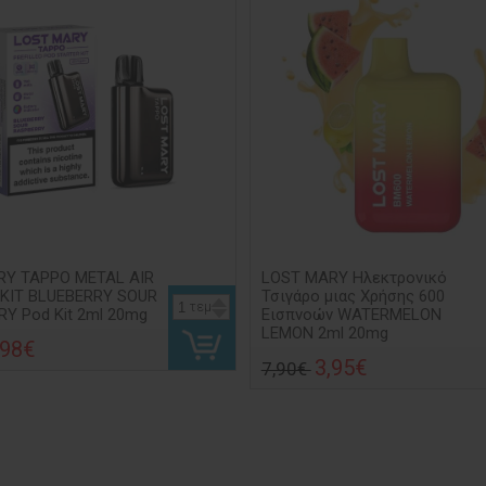
RY TAPPO METAL AIR
LOST MARY Ηλεκτρονικό
 KIT BLUEBERRY SOUR
Τσιγάρο μιας Χρήσης 600
τεμ
Y Pod Kit 2ml 20mg
Εισπνοών WATERMELON
LEMON 2ml 20mg
,98€
3,95€
7,90€