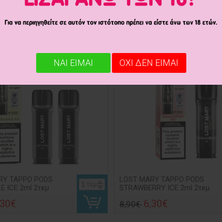
6,30€
8,90€
,30€
ΝΑΙ ΕΙΜΑΙ
ΟΧΙ ΔΕΝ ΕΙΜΑΙ
RY TAPPO PODS
LOST MARY TAPPO PODS
τεμ
E ICE 2ml 2τεμ
STRAWBERRY ICE 2ml 2τεμ
,30€
6,30€
8,90€