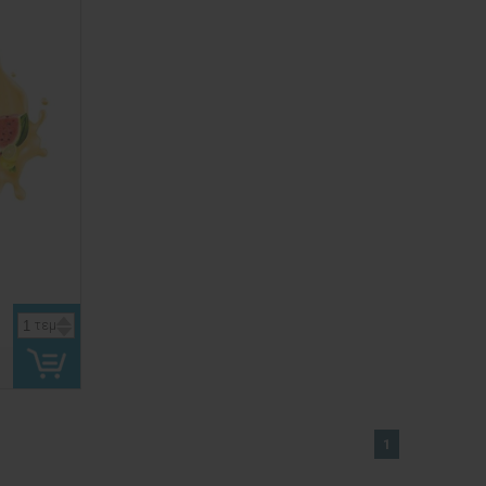
τεμ
1