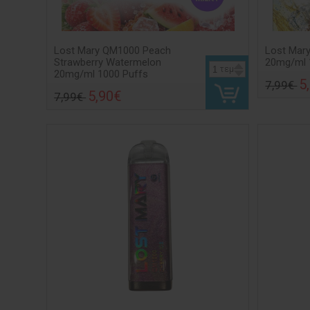
Lost Mary QM1000 Peach
Lost Mary
Strawberry Watermelon
20mg/ml 
τεμ
20mg/ml 1000 Puffs
5
7,99€
5,90€
7,99€