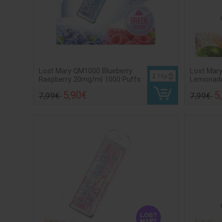
Lost Mary QM1000 Blueberry
Lost Mar
τεμ
Raspberry 20mg/ml 1000 Puffs
Lemonade
5,90€
5
7,99€
7,99€