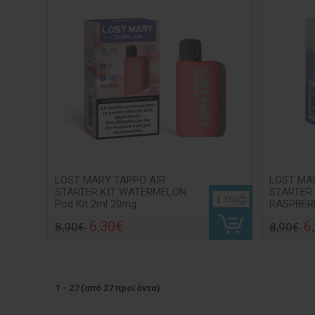
LOST MARY TAPPO AIR
LOST MA
STARTER KIT WATERMELON
STARTER
τεμ
Pod Kit 2ml 20mg
RASPBERR
6,30€
6
8,90€
8,90€
1
-
27
(από
27
προϊόντα)