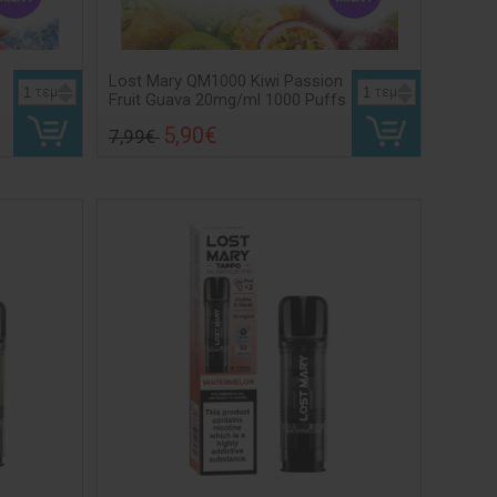
n
Lost Mary QM1000 Kiwi Passion
τεμ
τεμ
Fruit Guava 20mg/ml 1000 Puffs
5,90€
7,99€