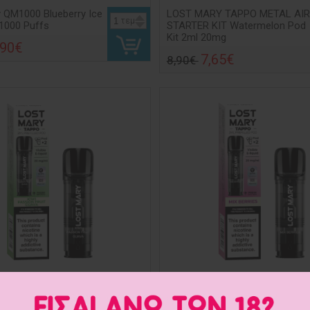
 QM1000 Blueberry Ice
LOST MARY TAPPO METAL AIR
τεμ
1000 Puffs
STARTER KIT Watermelon Pod
Kit 2ml 20mg
,90€
7,65€
8,90€
RY TAPPO PODS KIWI
LOST MARY TAPPO PODS MIX
FRUIT GUAVA 2ml
BERRIES 2ml 2τεμ
τεμ