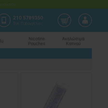
υγούστου.
210 5789350
Τηλ. Παραγγελίες
Nicotine
Αναλώσιμα
lu
Pouches
Καπνού