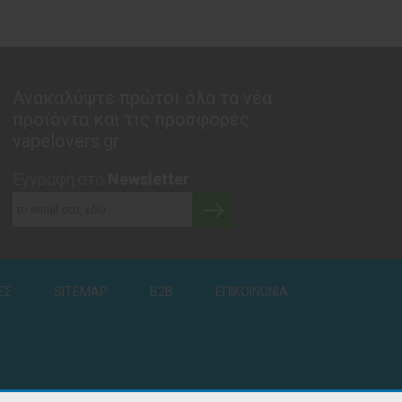
Ανακαλύψτε πρώτοι όλα τα νέα
προϊόντα και τις προσφορές
vapelovers.gr
Εγγραφή στο
Newsletter
ΕΣ
SITEMAP
B2B
ΕΠΙΚΟΙΝΩΝΙΑ