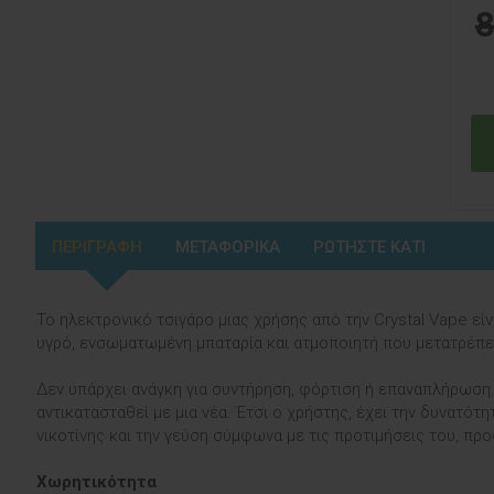
8
ΠΕΡΙΓΡΑΦΗ
ΜΕΤΑΦΟΡΙΚΑ
ΡΩΤΗΣΤΕ ΚΑΤΙ
Το ηλεκτρονικό τσιγάρο μιας χρήσης από την Crystal Vape εί
υγρό, ενσωματωμένη μπαταρία και ατμοποιητή που μετατρέπει
Δεν υπάρχει ανάγκη για συντήρηση, φόρτιση ή επαναπλήρωση. 
αντικατασταθεί με μια νέα. Έτσι ο χρήστης, έχει την δυνατότ
νικοτίνης και την γεύση σύμφωνα με τις προτιμήσεις του, πρ
Χωρητικότητα