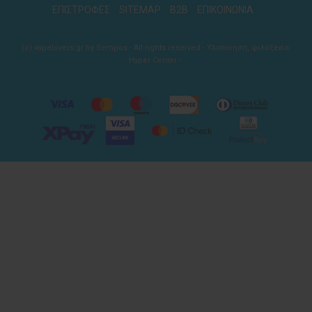
ΕΠΙΣΤΡΟΦΕΣ
SITEMAP
B2B
ΕΠΙΚΟΙΝΩΝΙΑ
(c) vapelovers.gr by Sempos - All rights reserved - Υλοποίηση, φιλοξενία:
Hyper Center
-