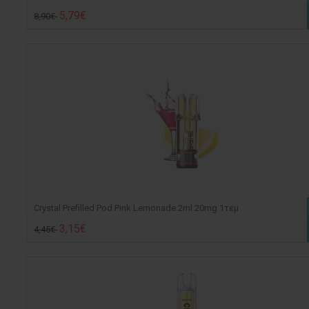
5,79€
8,90€
Crystal Prefilled Pod Pink Lemonade 2ml 20mg 1τεμ
3,15€
4,45€