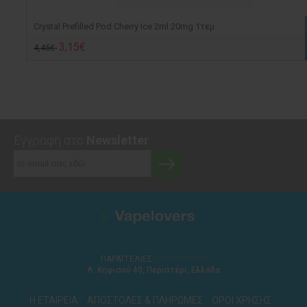
Crystal Prefilled Pod Cherry Ice 2ml 20mg 1τεμ
3,15€
4,45€
Εγγραφή στο
Newsletter
210 5789350
ΠΑΡΑΓΓΕΛΙΕΣ:
Λ. Κηφισού 40, Περιστέρι, Ελλάδα
Η ΕΤΑΙΡΕΙΑ
ΑΠΟΣΤΟΛΕΣ & ΠΛΗΡΩΜΕΣ
ΟΡΟΙ ΧΡΗΣΗΣ